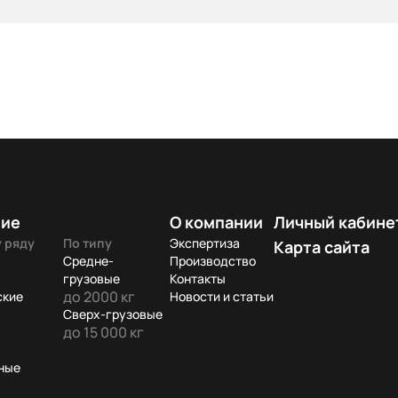
ние
О компании
Личный кабине
 ряду
По типу
Экспертиза
Карта сайта
Средне-
Производство
грузовые
Контакты
до 2000 кг
ские
Новости и статьи
Сверх-грузовые
до 15 000 кг
ные