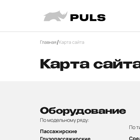
Главная
Карта сайта
Карта сайт
Оборудование
По модельному ряду:
По т
Пассажирские
Сре
Грузопассажирские