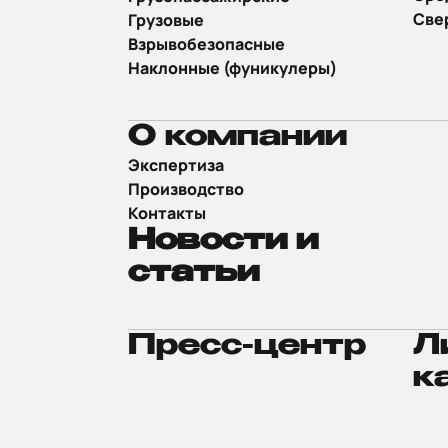
Све
Грузовые
Взрывобезопасные
Наклонные (фуникулеры)
О компании
Экспертиза
Производство
Контакты
Новости и
статьи
Пресс-центр
Л
к