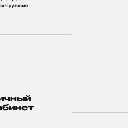
рх-грузовые
ичный
абинет