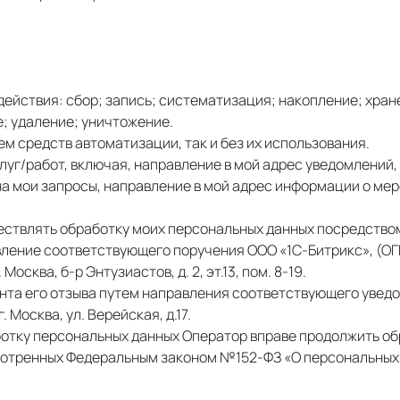
ействия: сбор; запись; систематизация; накопление; хран
; удаление; уничтожение.
ем средств автоматизации, так и без их использования.
слуг/работ, включая, направление в мой адрес уведомлений
 на мои запросы, направление в мой адрес информации о м
уществлять обработку моих персональных данных посредство
вление соответствующего поручения ООО «1С-Битрикс», (О
осква, б-р Энтузиастов, д. 2, эт.13, пом. 8-19.
ента его отзыва путем направления соответствующего увед
. Москва, ул. Верейская, д.17.
аботку персональных данных Оператор вправе продолжить о
отренных Федеральным законом №152-ФЗ «О персональных д