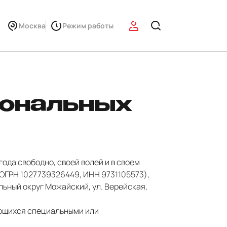
Москва
Режим работы
сональных
ода свободно, своей волей и в своем
(ОГРН 1027739326449, ИНН 9731105573),
льный округ Можайский, ул. Верейская,
ляющихся специальными или