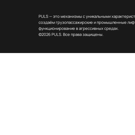
PULS — это механизмы с уникальными характерис
создаём грузопассажирские и промышленные лифт
функционирование в агрессивных средах.
©2026 PULS. Все права защищены.