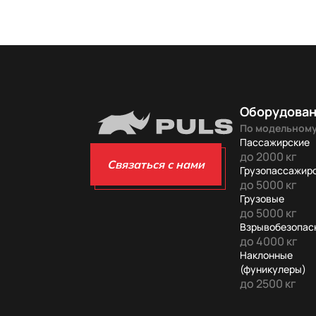
Оборудова
По модельному
Пассажирские
до 2000 кг
Связаться с нами
Грузопассажир
до 5000 кг
Грузовые
до 5000 кг
Взрывобезопас
до 4000 кг
Наклонные
(фуникулеры)
до 2500 кг