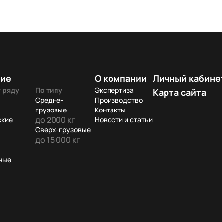
ние
О компании
Личный кабине
 ряду
По типу
Экспертиза
Карта сайта
Средне-
Производство
грузовые
Контакты
до 2000 кг
ские
Новости и статьи
Сверх-грузовые
до 15 000 кг
ные