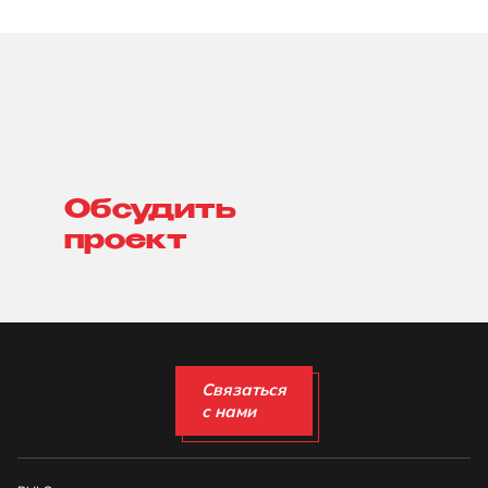
Обсудить
проект
Связаться
с нами